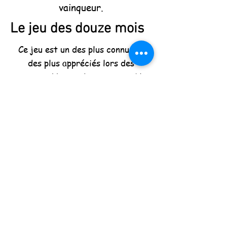
vainqueur.
Le jeu des douze mois
Ce jeu est un des plus connus et
des plus appréciés lors des
mariages ! La tradition veut qu’il y
ait 13 participants. Le vainqueur
reçoit une récompense tandis que
les 12 perdants devront se
partager douze gages répartis sur
les douze mois de l’année :
Janvier : Offrir une galette des
rois aux mariés
Février : Inviter les mariés pour
manger des crêpes pour la
Chandeleur (ou creperie)